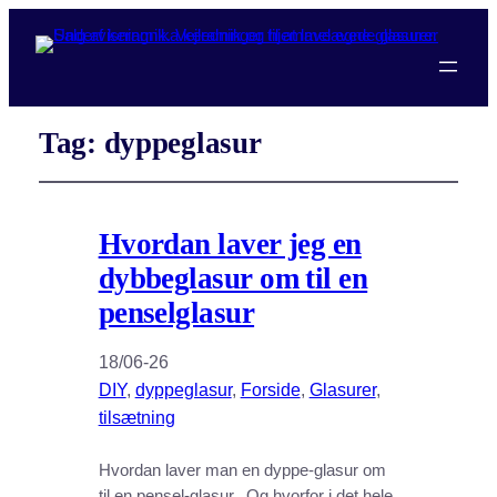
Tag:
dyppeglasur
Hvordan laver jeg en
dybbeglasur om til en
penselglasur
18/06-26
DIY
, 
dyppeglasur
, 
Forside
, 
Glasurer
, 
tilsætning
Hvordan laver man en dyppe-glasur om
til en pensel-glasur.. Og hvorfor i det hele