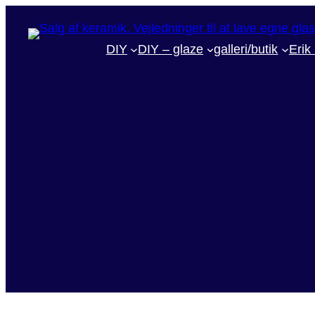
DIY
DIY – glaze
galleri/butik
Erik