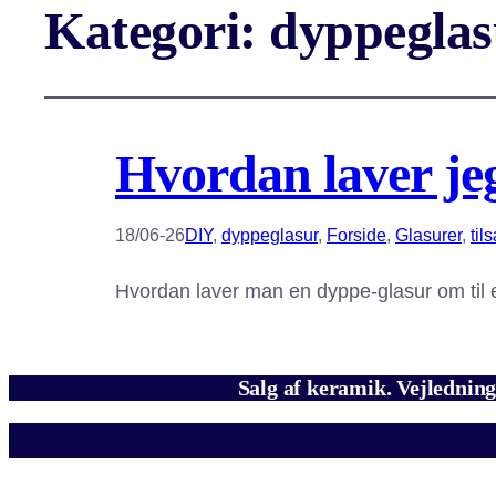
Kategori:
dyppeglas
Hvordan laver jeg
18/06-26
DIY
, 
dyppeglasur
, 
Forside
, 
Glasurer
, 
til
Hvordan laver man en dyppe-glasur om til en
Salg af keramik. Vejledning