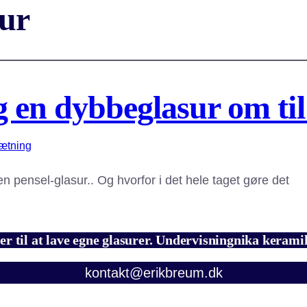
ur
 en dybbeglasur om til
sætning
 pensel-glasur.. Og hvorfor i det hele taget gøre det
er til at lave egne glasurer. Undervisningnika kera
kontakt@erikbreum.dk