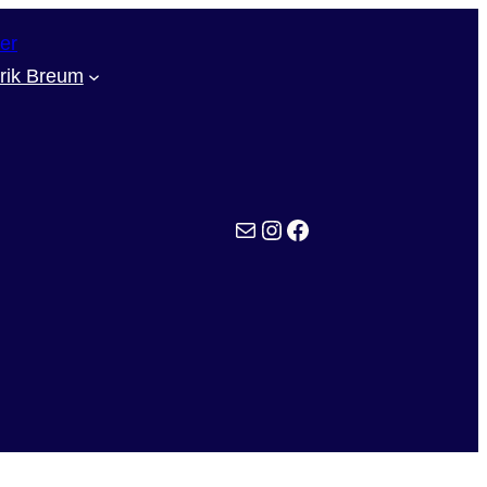
rik Breum
kontaktmail
Min instagram
Facebook