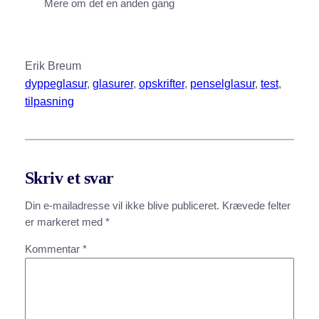
Mere om det en anden gang
Erik Breum
dyppeglasur
, 
glasurer
, 
opskrifter
, 
penselglasur
, 
test
, 
tilpasning
Skriv et svar
Din e-mailadresse vil ikke blive publiceret.
Krævede felter
er markeret med
*
Kommentar
*