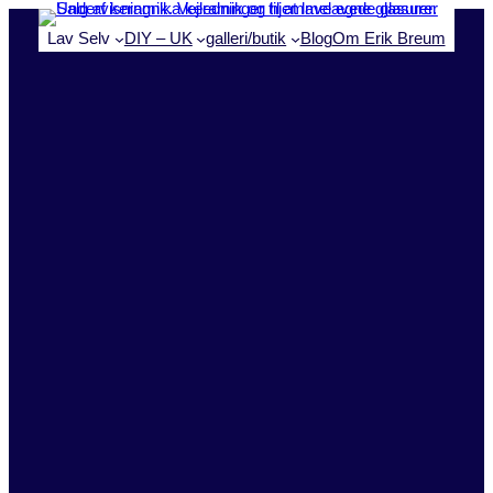
Spring
Lav Selv
DIY – UK
galleri/butik
Blog
Om Erik Breum
til
indhold