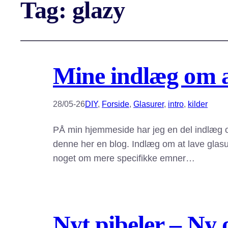
Tag:
glazy
Mine indlæg om at
28/05-26
DIY
, 
Forside
, 
Glasurer
, 
intro
, 
kilder
PÅ min hjemmeside har jeg en del indlæg o
denne her en blog. Indlæg om at lave glasu
noget om mere specifikke emner…
Nyt pibeler – Ny 