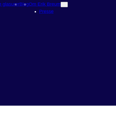
 glasurer
Blog
Om Erik Breum
Presse