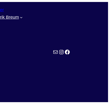
rik Breum
kontaktmail
Min instagram
Facebook