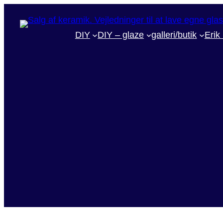
DIY
DIY – glaze
galleri/butik
Erik