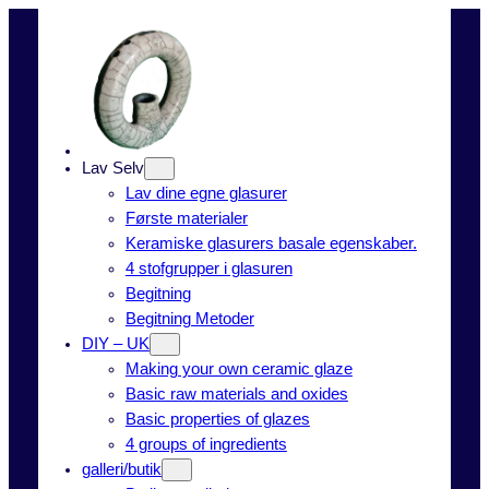
Spring
til
indhold
Lav Selv
Lav dine egne glasurer
Første materialer
Keramiske glasurers basale egenskaber.
4 stofgrupper i glasuren
Begitning
Begitning Metoder
DIY – UK
Making your own ceramic glaze
Basic raw materials and oxides
Basic properties of glazes
4 groups of ingredients
galleri/butik