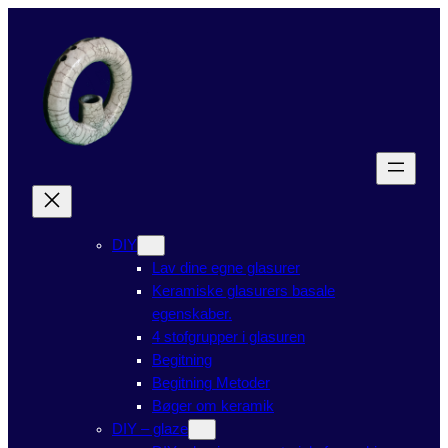
DIY
Lav dine egne glasurer
Keramiske glasurers basale
egenskaber.
4 stofgrupper i glasuren
Begitning
Begitning Metoder
Bøger om keramik
DIY – glaze